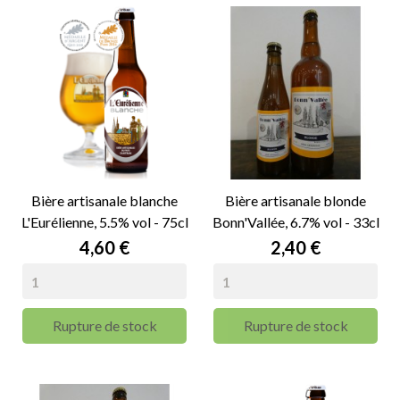
Bière artisanale blanche
Bière artisanale blonde
L'Eurélienne, 5.5% vol - 75cl
Bonn'Vallée, 6.7% vol - 33cl
Prix
Prix
4,60 €
2,40 €
Rupture de stock
Rupture de stock