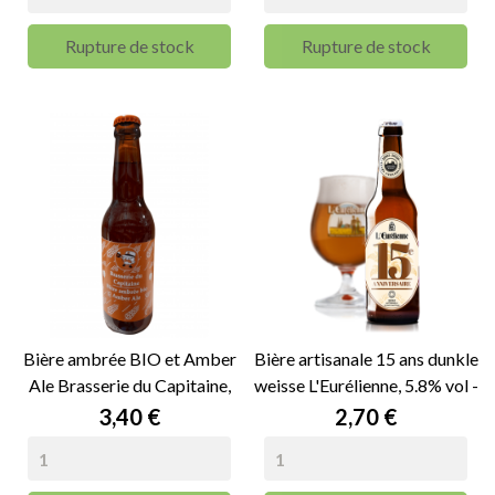
Rupture de stock
Rupture de stock
Bière ambrée BIO et Amber
Bière artisanale 15 ans dunkle
Ale Brasserie du Capitaine,
weisse L'Eurélienne, 5.8% vol -
6.6% vol - 33cl
33cl
Prix
Prix
3,40 €
2,70 €