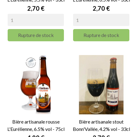
Prix
Prix
2,70 €
2,70 €
Rupture de stock
Rupture de stock
Bière artisanale rousse
Bière artisanale stout
L'Eurélienne, 6.5% vol - 75cl
Bonn'Vallée, 4.2% vol - 33cl