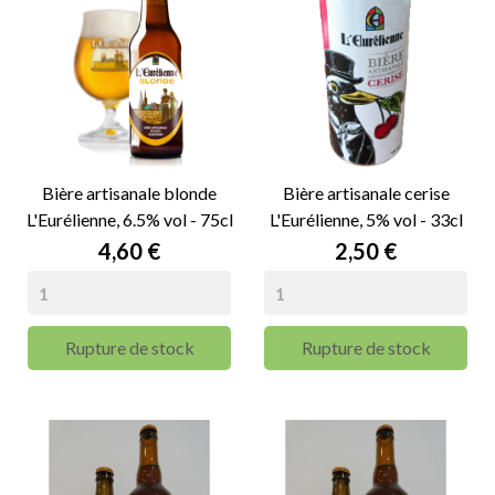
Bière artisanale blonde
Bière artisanale cerise
L'Eurélienne, 6.5% vol - 75cl
L'Eurélienne, 5% vol - 33cl
Prix
Prix
4,60 €
2,50 €
Rupture de stock
Rupture de stock