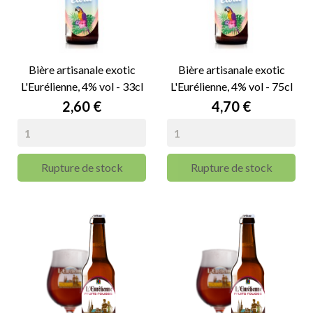
Bière artisanale exotic
Bière artisanale exotic
L'Eurélienne, 4% vol - 33cl
L'Eurélienne, 4% vol - 75cl
Prix
Prix
2,60 €
4,70 €
Rupture de stock
Rupture de stock