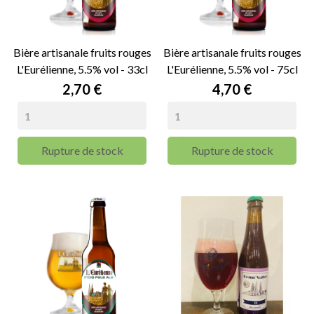
Bière artisanale fruits rouges
Bière artisanale fruits rouges
L'Eurélienne, 5.5% vol - 33cl
L'Eurélienne, 5.5% vol - 75cl
Prix
Prix
2,70 €
4,70 €
Rupture de stock
Rupture de stock