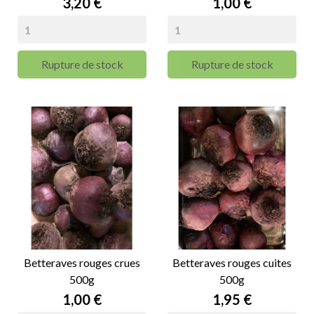
Prix
Prix
3,20 €
1,00 €
Rupture de stock
Rupture de stock
Betteraves rouges crues
Betteraves rouges cuites
500g
500g
Prix
Prix
1,00 €
1,95 €