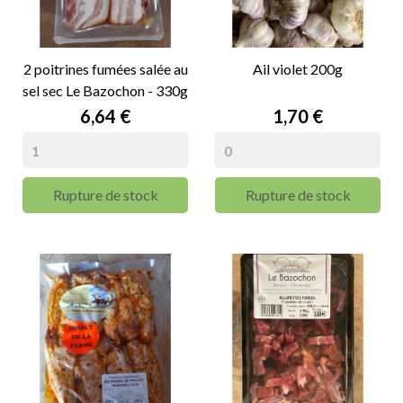
2 poitrines fumées salée au
Ail violet 200g
sel sec Le Bazochon - 330g
Prix
Prix
6,64 €
1,70 €
Rupture de stock
Rupture de stock