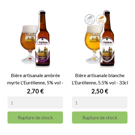
Bière artisanale ambrée
Bière artisanale blanche
myrte L'Eurélienne, 5% vol -
L'Eurélienne, 5.5% vol - 33cl
33cl
Prix
Prix
2,70 €
2,50 €
Rupture de stock
Rupture de stock