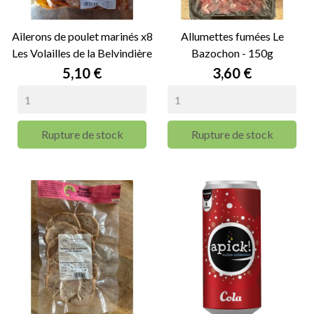
Ailerons de poulet marinés x8
Allumettes fumées Le
Les Volailles de la Belvindière
Bazochon - 150g
- 760g
Prix
Prix
5,10 €
3,60 €
Rupture de stock
Rupture de stock