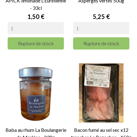
APICK limonade L'Eurélienne
Asperges vertes 500g
- 33cl
Prix
Prix
1,50 €
5,25 €
Rupture de stock
Rupture de stock
Baba au rhum La Boulangerie
Bacon fumé au sel sec x12