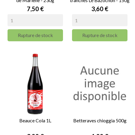
de Marlène - 230g
tranches Le Bazochon - 150g
Prix
Prix
7,50 €
3,60 €
Rupture de stock
Rupture de stock
Beauce Cola 1L
Betteraves chioggia 500g