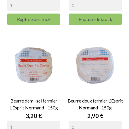
Rupture de stock
Rupture de stock
Beurre demi-sel fermier
Beurre doux fermier L'Esprit
L'Esprit Normand - 150g
Normand - 150g
Prix
Prix
3,20 €
2,90 €