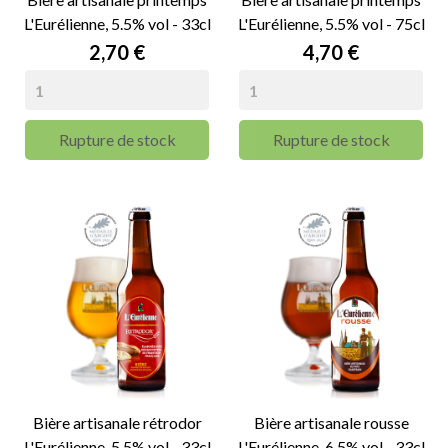
L'Eurélienne, 5.5% vol - 33cl
L'Eurélienne, 5.5% vol - 75cl
Prix
Prix
2,70 €
4,70 €
Rupture de stock
Rupture de stock
Bière artisanale rétrodor
Bière artisanale rousse
L'Eurélienne, 5.5% vol - 33cl
L'Eurélienne, 6.5% vol - 33cl