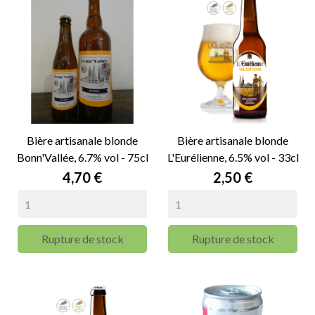
Bière artisanale blonde
Bière artisanale blonde
Bonn'Vallée, 6.7% vol - 75cl
L'Eurélienne, 6.5% vol - 33cl
Prix
Prix
4,70 €
2,50 €
Rupture de stock
Rupture de stock