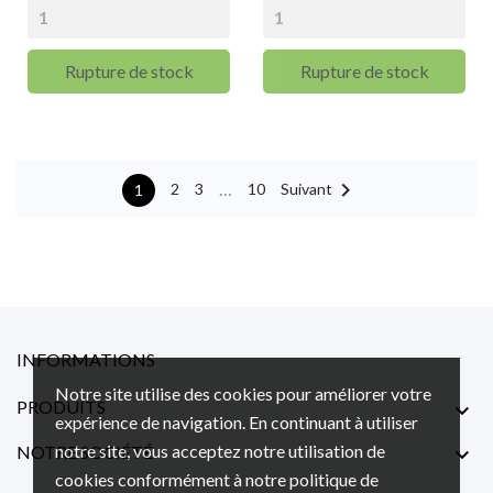
Rupture de stock
Rupture de stock

…
Suivant
2
3
10
1
INFORMATIONS
Notre site utilise des cookies pour améliorer votre
PRODUITS

expérience de navigation. En continuant à utiliser
notre site, vous acceptez notre utilisation de
NOTRE SOCIÉTÉ

cookies conformément à notre politique de