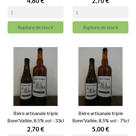
Prix
Prix
4,80 €
2,70 €
Rupture de stock
Rupture de stock
Bière artisanale triple
Bière artisanale triple
Bonn'Vallée, 8.5% vol - 33cl
Bonn'Vallée, 8.5% vol - 75cl
Prix
Prix
2,70 €
5,00 €