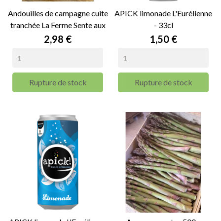
Andouilles de campagne cuite
APICK limonade L'Eurélienne
tranchée La Ferme Sente aux
- 33cl
Anes - 140g
Prix
Prix
2,98 €
1,50 €
Rupture de stock
Rupture de stock