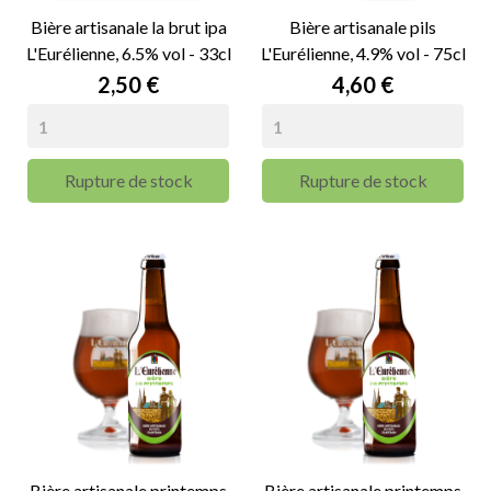
Bière artisanale la brut ipa
Bière artisanale pils
L'Eurélienne, 6.5% vol - 33cl
L'Eurélienne, 4.9% vol - 75cl
Prix
Prix
2,50 €
4,60 €
Rupture de stock
Rupture de stock
Bière artisanale printemps
Bière artisanale printemps