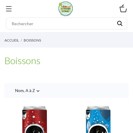
0
ACCUEIL
BOISSONS
Boissons
Nom, A à Z
