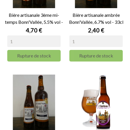
Bière artisanale 3ème mi-
Bière artisanale ambrée
temps Bonn'Vallée, 5.5% vol -
Bonn'Vallée, 6.7% vol - 33cl
75cl
Prix
Prix
4,70 €
2,40 €
Rupture de stock
Rupture de stock