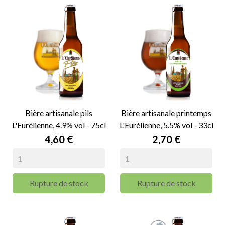
Bière artisanale pils
Bière artisanale printemps
L'Eurélienne, 4.9% vol - 75cl
L'Eurélienne, 5.5% vol - 33cl
Prix
Prix
4,60 €
2,70 €
Rupture de stock
Rupture de stock