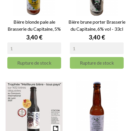
Bière blonde pale ale
Bière brune porter Brasserie
Brasserie du Capitaine, 5%
du Capitaine, 6% vol - 33cl
vol - 33cl
Prix
Prix
3,40 €
3,40 €
Rupture de stock
Rupture de stock