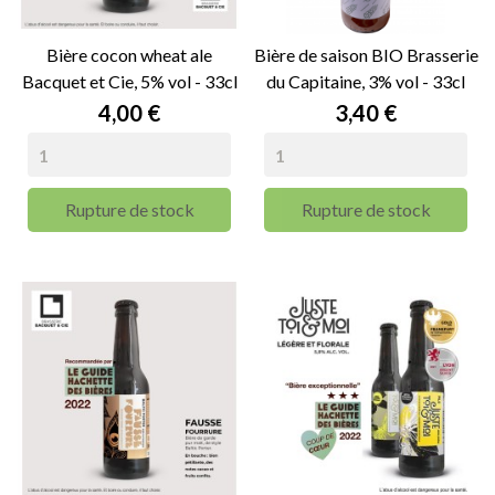
Bière cocon wheat ale
Bière de saison BIO Brasserie
Bacquet et Cie, 5% vol - 33cl
du Capitaine, 3% vol - 33cl
Prix
Prix
4,00 €
3,40 €
Rupture de stock
Rupture de stock