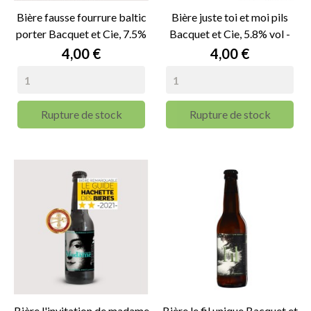
Bière fausse fourrure baltic
Bière juste toi et moi pils
porter Bacquet et Cie, 7.5%
Bacquet et Cie, 5.8% vol -
vol - 33cl
33cl
Prix
Prix
4,00 €
4,00 €
Rupture de stock
Rupture de stock
Bière l'invitation de madame
Bière le fil unique Bacquet et