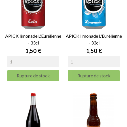
APICK limonade L'Eurélienne
APICK limonade L'Eurélienne
- 33cl
- 33cl
Prix
Prix
1,50 €
1,50 €
Rupture de stock
Rupture de stock