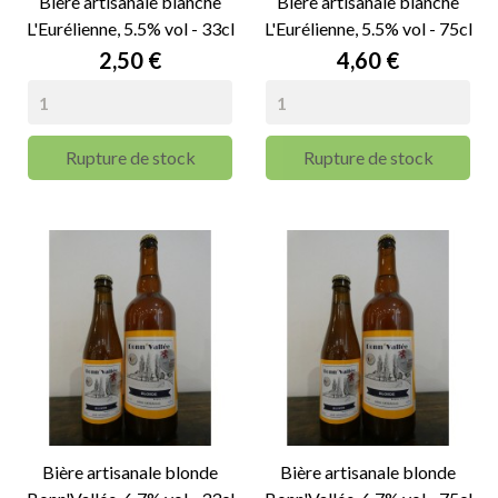
Bière artisanale blanche
Bière artisanale blanche
L'Eurélienne, 5.5% vol - 33cl
L'Eurélienne, 5.5% vol - 75cl
Prix
Prix
2,50 €
4,60 €
Rupture de stock
Rupture de stock
Bière artisanale blonde
Bière artisanale blonde