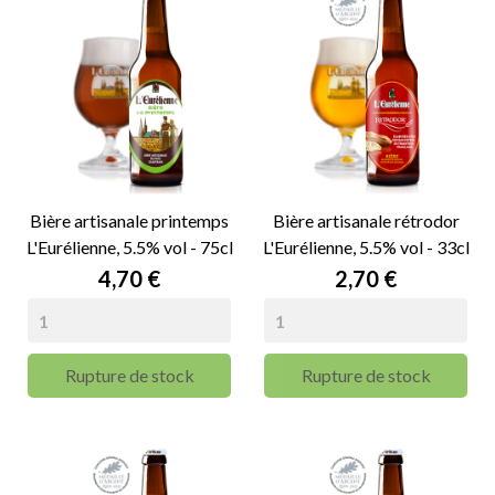
Bière artisanale printemps
Bière artisanale rétrodor
L'Eurélienne, 5.5% vol - 75cl
L'Eurélienne, 5.5% vol - 33cl
Prix
Prix
4,70 €
2,70 €
Rupture de stock
Rupture de stock