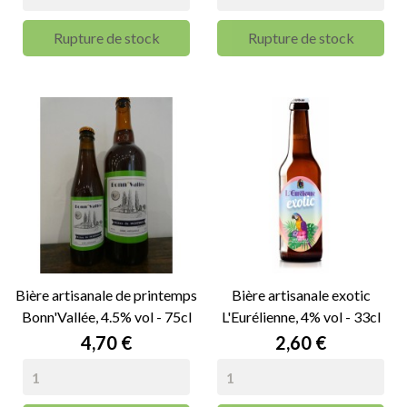
Rupture de stock
Rupture de stock
Bière artisanale de printemps
Bière artisanale exotic
Bonn'Vallée, 4.5% vol - 75cl
L'Eurélienne, 4% vol - 33cl
Prix
Prix
4,70 €
2,60 €