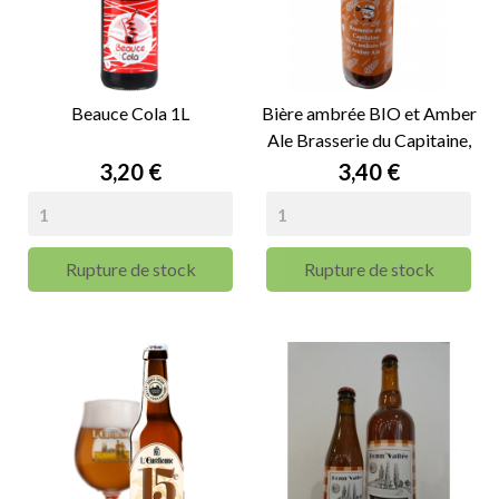
Beauce Cola 1L
Bière ambrée BIO et Amber
Ale Brasserie du Capitaine,
6.6% vol - 33cl
Prix
Prix
3,20 €
3,40 €
Rupture de stock
Rupture de stock