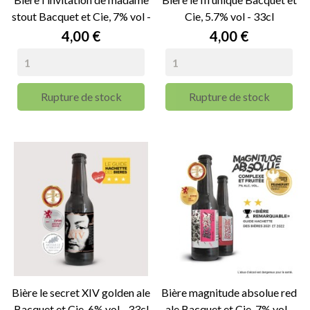
stout Bacquet et Cie, 7% vol -
Cie, 5.7% vol - 33cl
33cl
Prix
Prix
4,00 €
4,00 €
Rupture de stock
Rupture de stock
Bière le secret XIV golden ale
Bière magnitude absolue red
Bacquet et Cie, 6% vol - 33cl
ale Bacquet et Cie, 7% vol -