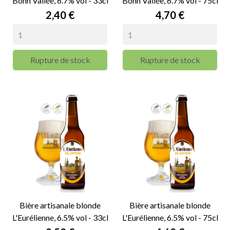
Bonn'Vallée, 6.7% vol - 33cl
Bonn'Vallée, 6.7% vol - 75cl
Prix
Prix
2,40 €
4,70 €
Rupture de stock
Rupture de stock
Bière artisanale blonde
Bière artisanale blonde
L'Eurélienne, 6.5% vol - 33cl
L'Eurélienne, 6.5% vol - 75cl