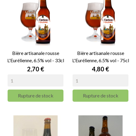
Bière artisanale rousse
Bière artisanale rousse
L'Eurélienne, 6.5% vol - 33cl
L'Eurélienne, 6.5% vol - 75cl
Prix
Prix
2,70 €
4,80 €
Rupture de stock
Rupture de stock