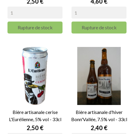
Prix
Prix
2,50 €
4,60 €
Rupture de stock
Rupture de stock
Bière artisanale cerise
Bière artisanale d'hiver
L'Eurélienne, 5% vol - 33cl
Bonn'Vallée, 7.5% vol - 33cl
Prix
Prix
2,50 €
2,40 €