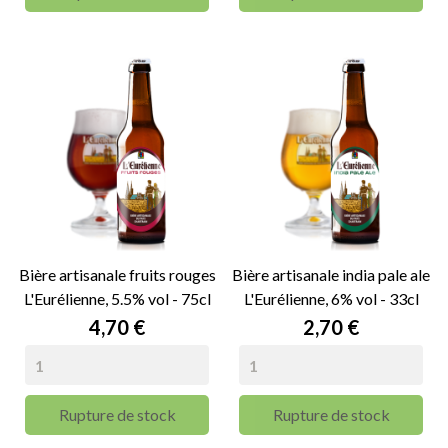
Bière artisanale fruits rouges
Bière artisanale india pale ale
L'Eurélienne, 5.5% vol - 75cl
L'Eurélienne, 6% vol - 33cl
Prix
Prix
4,70 €
2,70 €
Rupture de stock
Rupture de stock