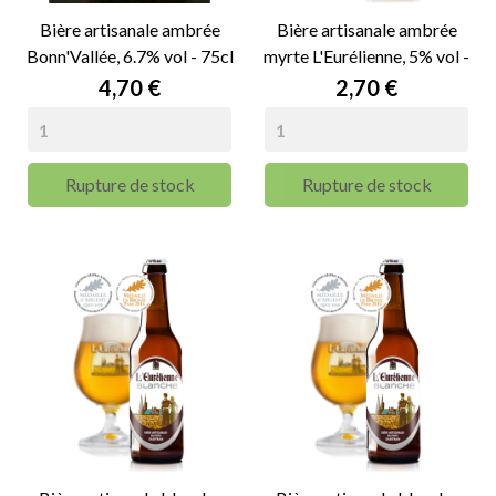
Bière artisanale ambrée
Bière artisanale ambrée
Bonn'Vallée, 6.7% vol - 75cl
myrte L'Eurélienne, 5% vol -
33cl
Prix
Prix
4,70 €
2,70 €
Rupture de stock
Rupture de stock