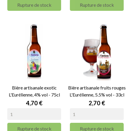
Rupture de stock
Rupture de stock
Bière artisanale exotic
Bière artisanale fruits rouges
L'Eurélienne, 4% vol - 75cl
L'Eurélienne, 5.5% vol - 33cl
Prix
Prix
4,70 €
2,70 €
Rupture de stock
Rupture de stock