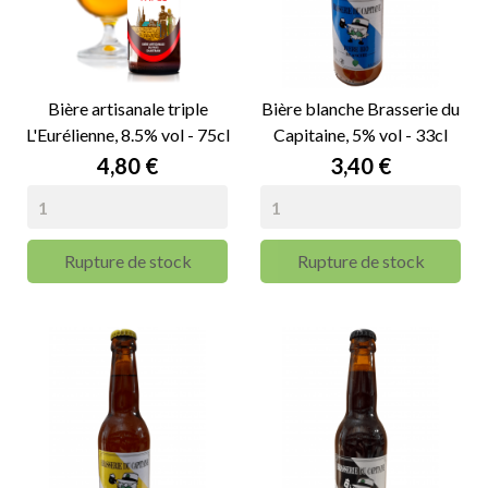
Bière artisanale triple
Bière blanche Brasserie du
L'Eurélienne, 8.5% vol - 75cl
Capitaine, 5% vol - 33cl
Prix
Prix
4,80 €
3,40 €
Rupture de stock
Rupture de stock