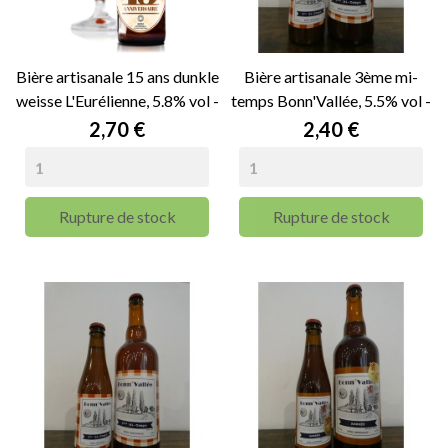
Bière artisanale 15 ans dunkle
Bière artisanale 3ème mi-
weisse L'Eurélienne, 5.8% vol -
temps Bonn'Vallée, 5.5% vol -
33cl
33cl
Prix
Prix
2,70 €
2,40 €
Rupture de stock
Rupture de stock