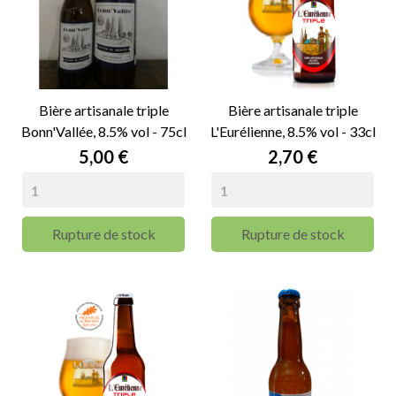
Bière artisanale triple
Bière artisanale triple
Bonn'Vallée, 8.5% vol - 75cl
L'Eurélienne, 8.5% vol - 33cl
Prix
Prix
5,00 €
2,70 €
Rupture de stock
Rupture de stock