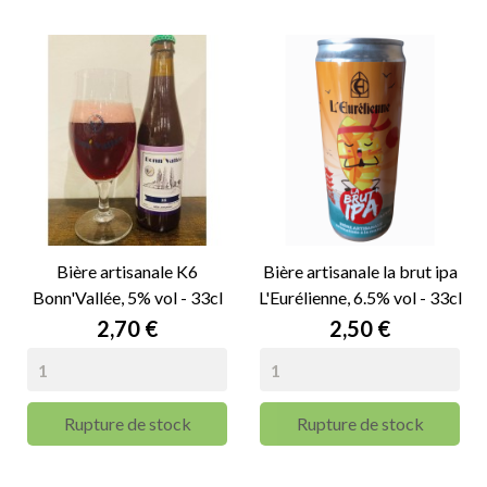
Bière artisanale K6
Bière artisanale la brut ipa
Bonn'Vallée, 5% vol - 33cl
L'Eurélienne, 6.5% vol - 33cl
Prix
Prix
2,70 €
2,50 €
Rupture de stock
Rupture de stock