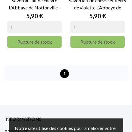
Savon au lait de chèvre
Savon lait de chèvre et fleurs
L'Abbaye de Nottonville -
de violette L'Abbaye de
100g
Nottonville - 100g
Prix
Prix
5,90 €
5,90 €
Rupture de stock
Rupture de stock
1
INFORMATIONS
Notre site utilise des cookies pour améliorer votre
PRODUITS