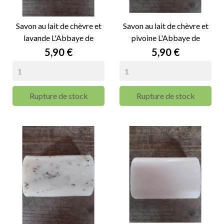
Savon au lait de chèvre et
Savon au lait de chèvre et
lavande L'Abbaye de
pivoine L'Abbaye de
Nottonville - 100g
Nottonville - 100g
Prix
Prix
5,90 €
5,90 €
Rupture de stock
Rupture de stock