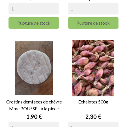
Rupture de stock
Rupture de stock
Crottins demi secs de chèvre
Echalotes 500g
Mme POUSSE - à la pièce
Prix
Prix
1,90 €
2,30 €