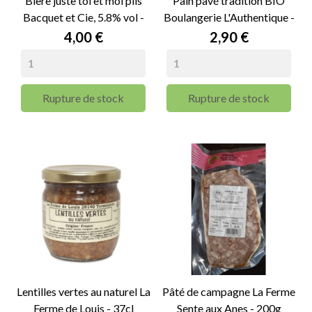
Bière juste toi et moi pils
Pain pavé tradition BIO
Bacquet et Cie, 5.8% vol -
Boulangerie L'Authentique -
33cl
400g
Prix
Prix
4,00 €
2,90 €
Rupture de stock
Rupture de stock
Lentilles vertes au naturel La
Pâté de campagne La Ferme
Ferme de Louis - 37cl
Sente aux Anes - 200g