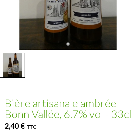
Bière artisanale ambrée
Bonn'Vallée, 6.7% vol - 33cl
2,40 €
TTC