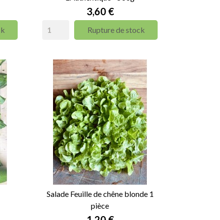
Prix
3,60 €
ck
Rupture de stock
Salade Feuille de chêne blonde 1
pièce
Prix
1,20 €