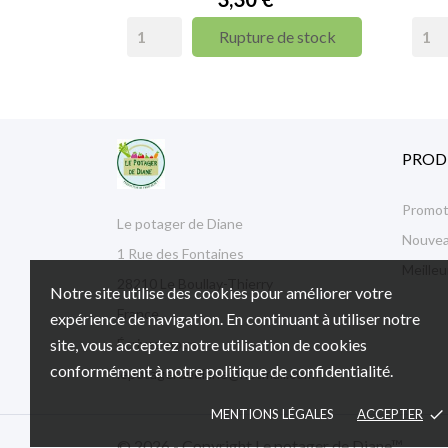
Rupture de stock
PROD
Promot
Le potager de Diane
Nouvea
1 Rue des Fontaines
Meille
28210 Le Boullay-Thierry
Notre site utilise des cookies pour améliorer votre
France
expérience de navigation. En continuant à utiliser notre
site, vous acceptez notre utilisation de cookies
Écrivez-nous :
conformément à notre politique de confidentialité.
lepotagerdediane@hotmail.com
MENTIONS LÉGALES
ACCEPTER
done
© 2026 - Copyright Le potager de Diane™