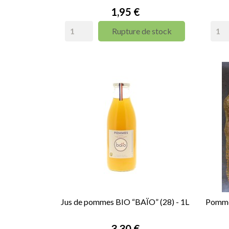
Prix
1,95 €
Rupture de stock
Jus de pommes BIO “BAÏO” (28) - 1L
Pommes
Prix
3,30 €