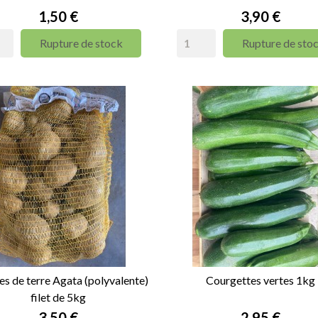
Prix
Prix
1,50 €
3,90 €
Rupture de stock
Rupture de sto
 de terre Agata (polyvalente)
Courgettes vertes 1kg
filet de 5kg
Prix
Prix
3,50 €
2,95 €