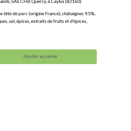
mands, SAS CHB Quercy, à Caylus (82160)
de tête de porc (origine France), châtaignes 9.5%,
ues, sel, épices, extraits de fruits et d'épices,
.
Ajouter au panier