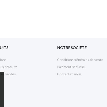
UITS
NOTRE SOCIÉTÉ
ions
Conditions générales de vente
ux produits
Paiement sécurisé
ures ventes
Contactez-nous