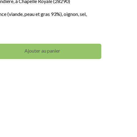
indière, à Chapelle Royale (28290)
nce (viande, peau et gras 93%), oignon, sel,
Ajouter au panier