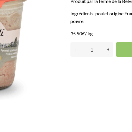
Produit par la ferme de la Belv
Ingrédients: poulet origine Fra
poivre.
35.50€/ kg
-
+