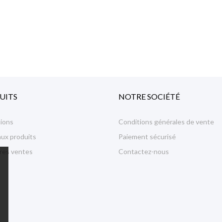
UITS
NOTRE SOCIÉTÉ
ions
Conditions générales de vente
ux produits
Paiement sécurisé
ures ventes
Contactez-nous