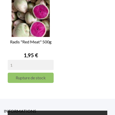
Radis "Red Meat" 500g
Prix
1,95 €
Rupture de stock
INFORMATIONS