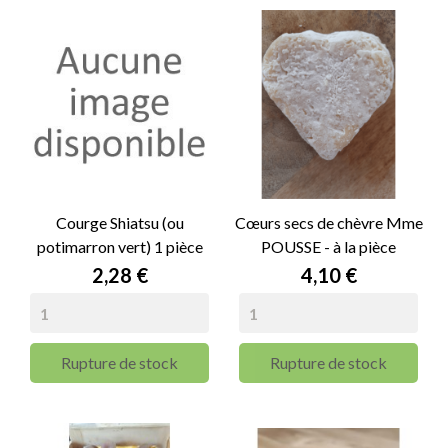
Courge Shiatsu (ou
Cœurs secs de chèvre Mme
potimarron vert) 1 pièce
POUSSE - à la pièce
Prix
Prix
2,28 €
4,10 €
Rupture de stock
Rupture de stock