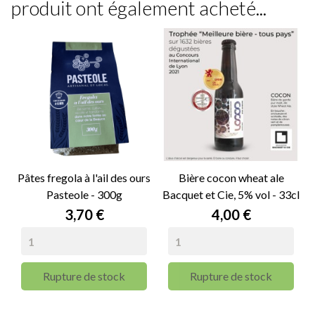
produit ont également acheté...
Pâtes fregola à l'ail des ours
Bière cocon wheat ale
Pasteole - 300g
Bacquet et Cie, 5% vol - 33cl
Prix
Prix
3,70 €
4,00 €
Rupture de stock
Rupture de stock