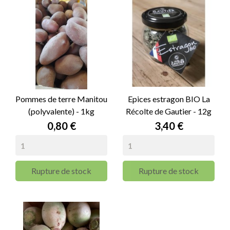
Pommes de terre Manitou
Epices estragon BIO La
(polyvalente) - 1kg
Récolte de Gautier - 12g
Prix
Prix
0,80 €
3,40 €
Rupture de stock
Rupture de stock