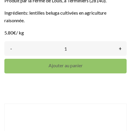
Produit par la Ferme de Louis, à Terminiers (28140).
Ingrédients: lentilles beluga cultivées en agriculture
raisonnée.
5.80€/ kg
-
+
Ajouter au panier
DÉTAILS DU PRODUIT