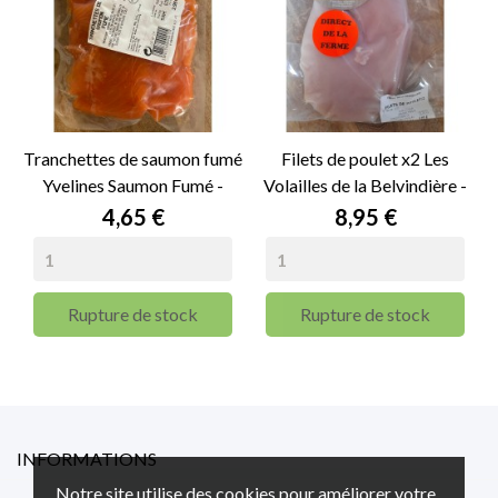
Tranchettes de saumon fumé
Filets de poulet x2 Les
Yvelines Saumon Fumé -
Volailles de la Belvindière -
250g
400g
Prix
Prix
4,65 €
8,95 €
Rupture de stock
Rupture de stock
INFORMATIONS
Notre site utilise des cookies pour améliorer votre