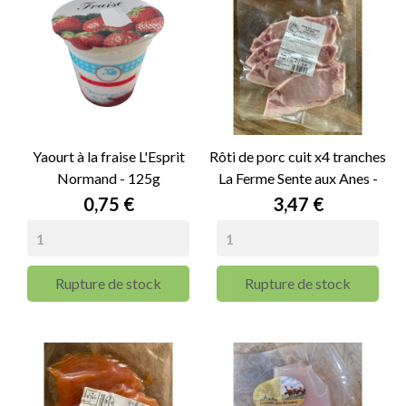
Yaourt à la fraise L'Esprit
Rôti de porc cuit x4 tranches
Normand - 125g
La Ferme Sente aux Anes -
160g
Prix
Prix
0,75 €
3,47 €
Rupture de stock
Rupture de stock