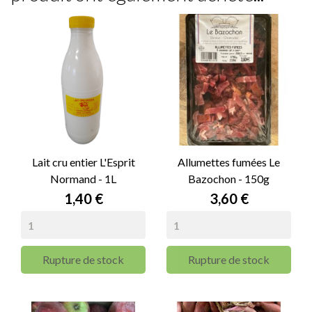
Lait cru entier L'Esprit
Allumettes fumées Le
Normand - 1L
Bazochon - 150g
Prix
Prix
1,40 €
3,60 €
Rupture de stock
Rupture de stock