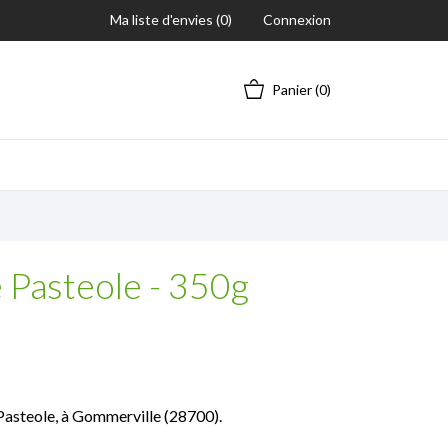
Ma liste d'envies (
0
)
Connexion
Panier
(0)
e Pasteole - 350g
 Pasteole, à Gommerville (28700).