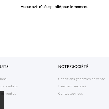
Aucun avis n'a été publié pour le moment.
UITS
NOTRE SOCIÉTÉ
ions
Conditions générales de vente
ux produits
Paiement sécurisé
ures ventes
Contactez-nous