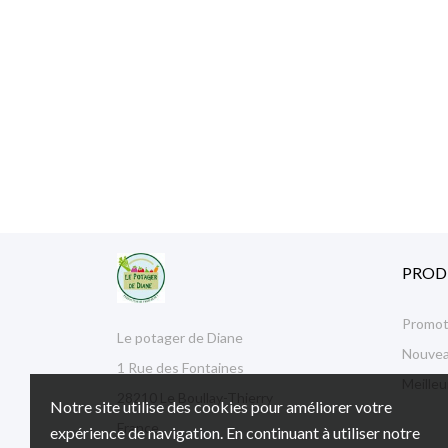
PROD
Promot
Le potager de Diane
Nouvea
1 Rue des Fontaines
Meille
28210 Le Boullay-Thierry
Notre site utilise des cookies pour améliorer votre
France
expérience de navigation. En continuant à utiliser notre