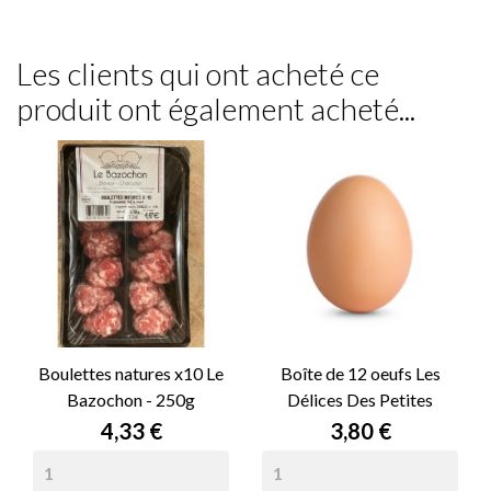
Les clients qui ont acheté ce
produit ont également acheté...
Boulettes natures x10 Le
Boîte de 12 oeufs Les
Bazochon - 250g
Délices Des Petites
Guignières
Prix
Prix
4,33 €
3,80 €