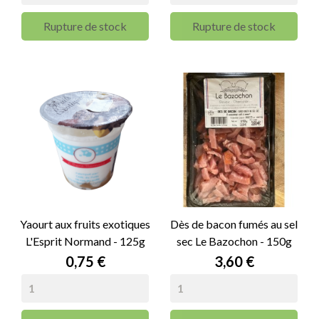
Rupture de stock
Rupture de stock
Yaourt aux fruits exotiques
Dès de bacon fumés au sel
L'Esprit Normand - 125g
sec Le Bazochon - 150g
Prix
Prix
0,75 €
3,60 €