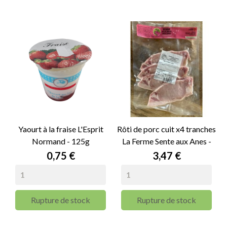
Yaourt à la fraise L'Esprit
Rôti de porc cuit x4 tranches
Normand - 125g
La Ferme Sente aux Anes -
160g
Prix
Prix
0,75 €
3,47 €
Rupture de stock
Rupture de stock