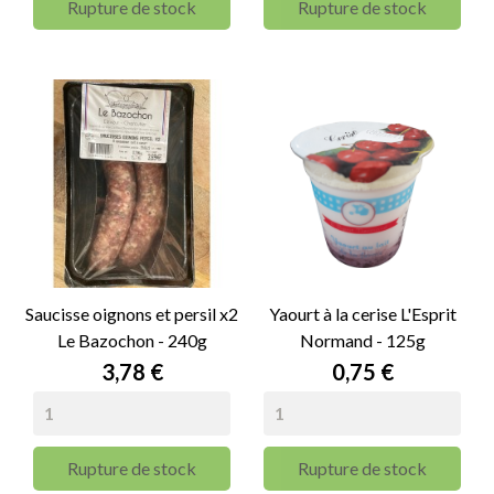
Rupture de stock
Rupture de stock
Saucisse oignons et persil x2
Yaourt à la cerise L'Esprit
Le Bazochon - 240g
Normand - 125g
Prix
Prix
3,78 €
0,75 €
Rupture de stock
Rupture de stock