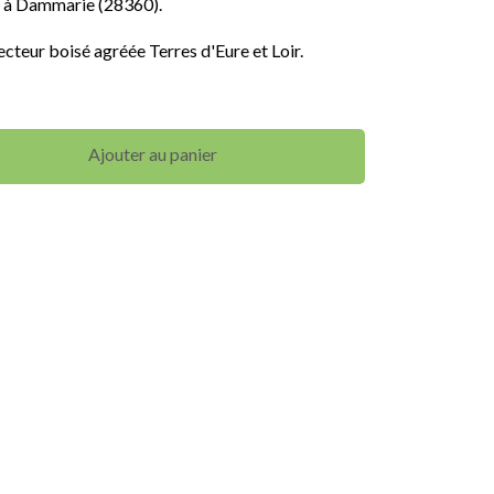
, à Dammarie (28360).
secteur boisé agréée Terres d'Eure et Loir.
Ajouter au panier