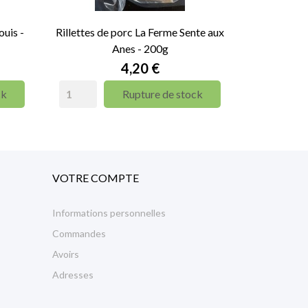
uis -
Rillettes de porc La Ferme Sente aux
Anes - 200g
Prix
4,20 €
ck
Rupture de stock
VOTRE COMPTE
Informations personnelles
Commandes
Avoirs
Adresses