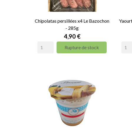
Chipolatas persillées x4 Le Bazochon
Yaourt
- 285g
Prix
4,90 €
Rupture de stock