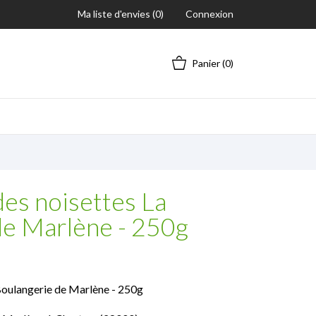
Ma liste d'envies (
0
)
Connexion
Panier
(0)
es noisettes La
de Marlène - 250g
Boulangerie de Marlène - 250g