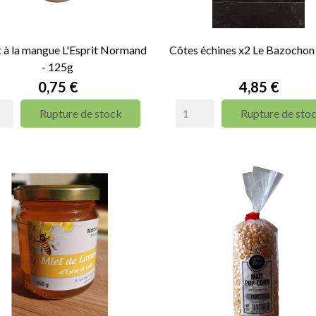
 à la mangue L'Esprit Normand
Côtes échines x2 Le Bazochon
- 125g
Prix
Prix
0,75 €
4,85 €
Rupture de stock
Rupture de sto