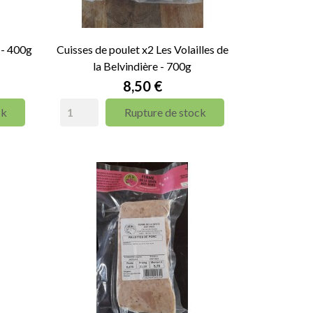
 - 400g
Cuisses de poulet x2 Les Volailles de
la Belvindière - 700g
Prix
8,50 €
ck
Rupture de stock