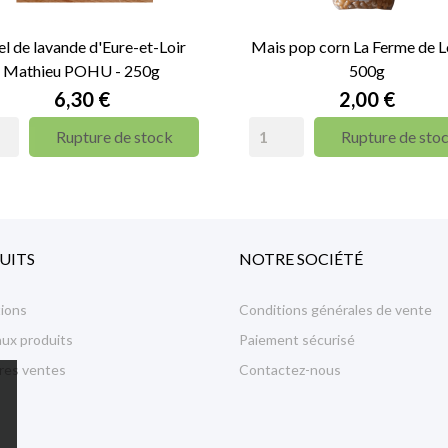
l de lavande d'Eure-et-Loir
Mais pop corn La Ferme de Lo
Mathieu POHU - 250g
500g
Prix
Prix
6,30 €
2,00 €
Rupture de stock
Rupture de sto
UITS
NOTRE SOCIÉTÉ
ions
Conditions générales de vente
ux produits
Paiement sécurisé
ures ventes
Contactez-nous