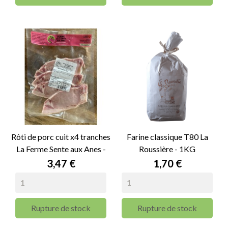
Rôti de porc cuit x4 tranches
Farine classique T80 La
La Ferme Sente aux Anes -
Roussière - 1KG
160g
Prix
Prix
3,47 €
1,70 €
Rupture de stock
Rupture de stock