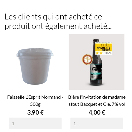
Les clients qui ont acheté ce
produit ont également acheté...
Faisselle L'Esprit Normand -
Bière l'invitation de madame
500g
stout Bacquet et Cie, 7% vol
- 33cl
Prix
Prix
3,90 €
4,00 €