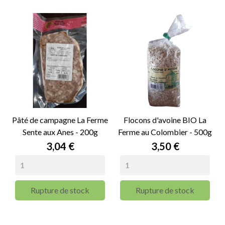
Pâté de campagne La Ferme
Flocons d'avoine BIO La
Sente aux Anes - 200g
Ferme au Colombier - 500g
Prix
Prix
3,04 €
3,50 €
Rupture de stock
Rupture de stock