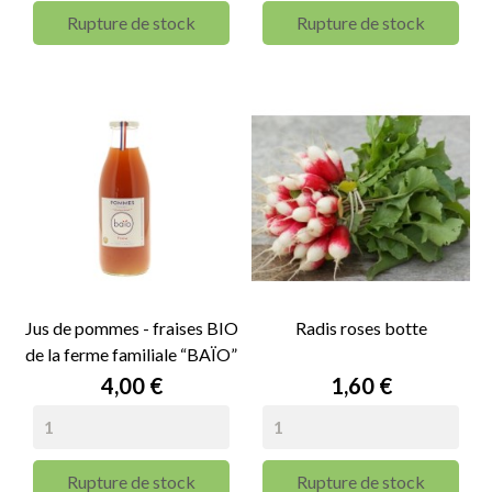
Rupture de stock
Rupture de stock
Jus de pommes - fraises BIO
Radis roses botte
de la ferme familiale “BAÏO”
(28) - 1L
Prix
Prix
4,00 €
1,60 €
Rupture de stock
Rupture de stock