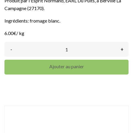
Produit par l'Esprit Normand, EARL Du Puits, à Berville La
Campagne (27170).
Ingrédients: fromage blanc.
6.00€/ kg
-
+
Ajouter au panier
DÉTAILS DU PRODUIT