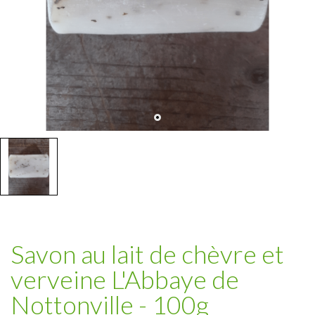
Savon au lait de chèvre et
verveine L'Abbaye de
Nottonville - 100g