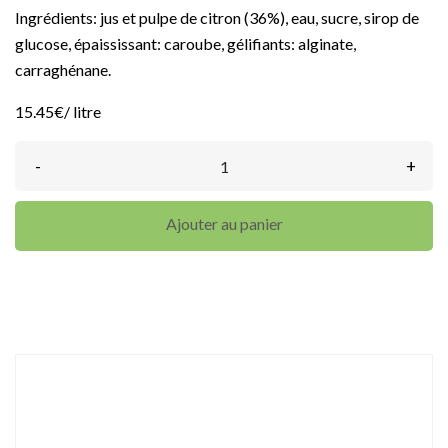
Ingrédients: jus et pulpe de citron (36%), eau, sucre, sirop de
glucose, épaississant: caroube, gélifiants: alginate,
carraghénane.
15.45€/ litre
-
+
Ajouter au panier
DÉTAILS DU PRODUIT