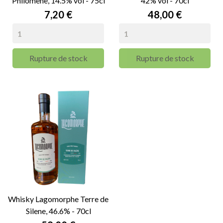
Philomène, 14.5% vol - 75cl
42% vol - 70cl
Prix
Prix
7,20 €
48,00 €
Rupture de stock
Rupture de stock
Whisky Lagomorphe Terre de
Silene, 46.6% - 70cl