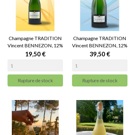
Champagne TRADITION
Champagne TRADITION
Vincent BENNEZON, 12%
Vincent BENNEZON, 12%
vol - 75cl
vol - Magnum 150cl
Prix
Prix
19,50 €
39,50 €
Rupture de stock
Rupture de stock