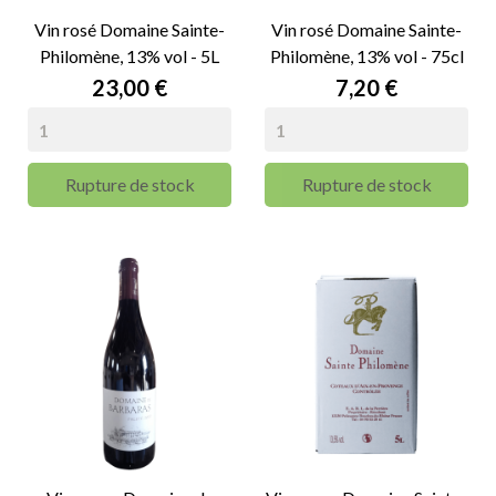
Vin rosé Domaine Sainte-
Vin rosé Domaine Sainte-
Philomène, 13% vol - 5L
Philomène, 13% vol - 75cl
Prix
Prix
23,00 €
7,20 €
Rupture de stock
Rupture de stock