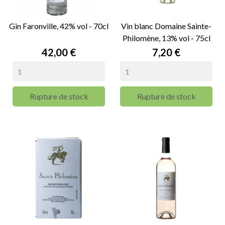
Gin Faronville, 42% vol - 70cl
Vin blanc Domaine Sainte-
Philomène, 13% vol - 75cl
Prix
Prix
42,00 €
7,20 €
Rupture de stock
Rupture de stock