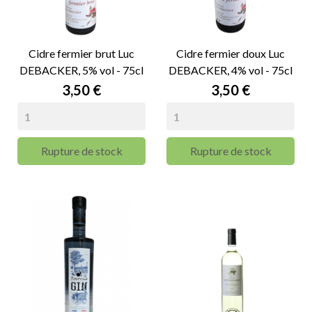
Cidre fermier brut Luc
Cidre fermier doux Luc
DEBACKER, 5% vol - 75cl
DEBACKER, 4% vol - 75cl
Prix
Prix
3,50 €
3,50 €
Rupture de stock
Rupture de stock