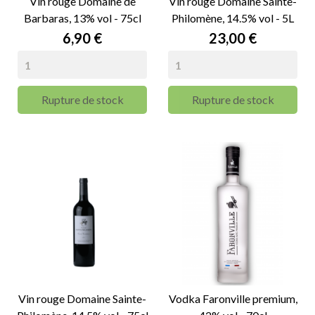
Vin rouge Domaine de
Vin rouge Domaine Sainte-
Barbaras, 13% vol - 75cl
Philomène, 14.5% vol - 5L
Prix
Prix
6,90 €
23,00 €
Rupture de stock
Rupture de stock
Vin rouge Domaine Sainte-
Vodka Faronville premium,