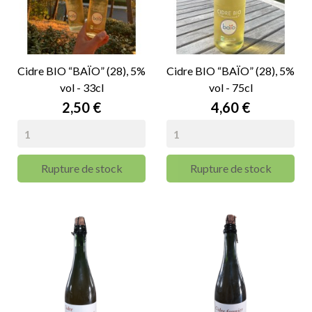
Cidre BIO “BAÏO” (28), 5%
Cidre BIO “BAÏO” (28), 5%
vol - 33cl
vol - 75cl
Prix
Prix
2,50 €
4,60 €
Rupture de stock
Rupture de stock